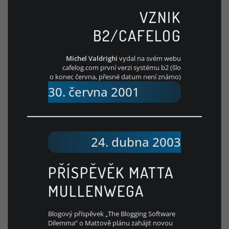
VZNIK
B2/CAFELOG
Michel Valdrighi
vydal na svém webu
cafelog.com první verzi systému b2 (šlo
o konec června, přesné datum není známo)
30. června 2001
24. dubna 2003
PŘÍSPĚVĚK MATTA
MULLENWEGA
Blogový příspěvek „The Blogging Software
Dilemma“ o Mattově plánu zahájit novou