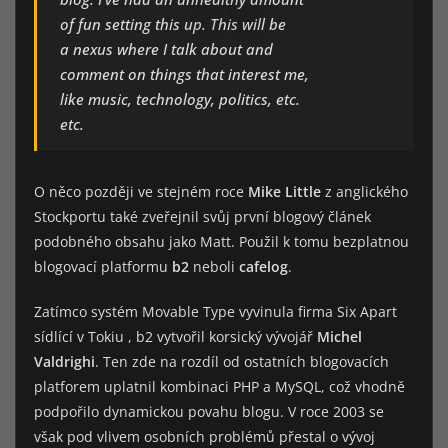
of fun setting this up. This will be
a nexus where I talk about and
comment on things that interest me,
like music, technology, politics, etc.
etc.
O něco později ve stejném roce
Mike Little
z anglického
Stockportu také zveřejnil svůj první blogový článek
podobného obsahu jako Matt. Použil k tomu bezplatnou
blogovací platformu
b2
neboli
cafelog
.
Zatímco systém Movable Type vyvinula firma Six Apart
sídlící v Tokiu , b2 vytvořil korsický vývojář
Michel
Valdrighi
. Ten zde na rozdíl od ostatních blogovacích
platforem uplatnil kombinaci PHP a MySQL, což vhodně
podpořilo dynamickou povahu blogu. V roce 2003 se
však pod vlivem osobních problémů přestal o vývoj