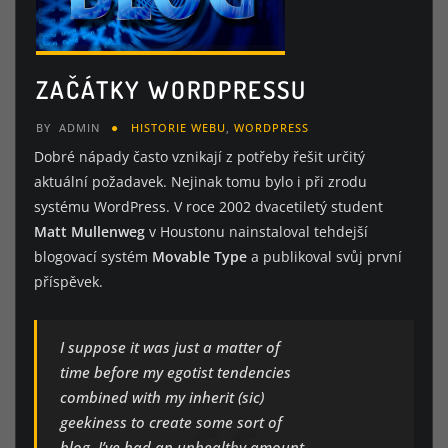
ZAČÁTKY WORDPRESSU
BY
ADMIN
HISTORIE WEBU
,
WORDPRESS
Dobré nápady často vznikají z potřeby řešit určitý
aktuální požadavek. Nejinak tomu bylo i při zrodu
systému WordPress. V roce 2002 dvacetiletý student
Matt Mullenweg
v Houstonu nainstaloval tehdejší
blogovací systém
Movable Type
a publikoval svůj první
příspěvek.
I suppose it was just a matter of
time before my egotist tendencies
combined with my inherit (sic)
geekiness to create some sort of
blog. I’ve had an unhealthy amount