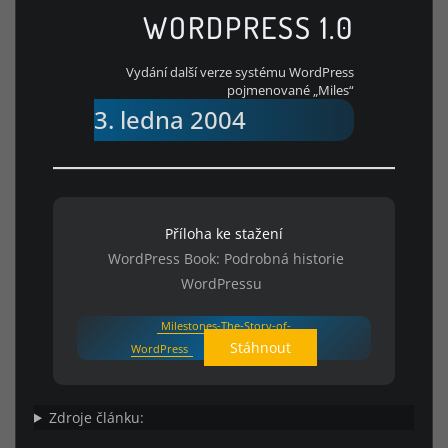
WORDPRESS 1.0
Vydání další verze systému WordPress
pojmenované „Miles“
3. ledna 2004
Příloha ke stažení
WordPress Book: Podrobná historie
WordPressu
Milestones-The-Story-of-
Stáhnout
WordPress
Zdroje článku: