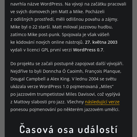
navrhla názve WordPress. Na vývoji na začátku pracovali
ve svých domovech jen Matt a Mike. Pocházeli
z odlišných prostředí, měli odlišnou povahu a zájmy.
Mike byl o 22 starší. Matt miloval jazzovou hudbu,
zatímco Mike post-punk. Spojovala je však vášeň
ke kódování nových online nástrojů.
27. května 2003
vydali v licenci GPL první verzi
WordPress 0.7
.
Do projektu se začali postupně zapojovat další vývojáři.
Nejdříve to byli Donncha Ó Caoimh, François Planque,
Dougal Campbell a Alex King. V lednu 2004 se světu
ukázala verze WordPress 1.0 pojmenovaná „Miles“
po jazzovém trumpetistovi Miles Davisovi, což vyplývá
z Mattovy slabosti pro jazz. Všechny
následující verze
ponesou pojmenování po některém jazzovém umělci.
Časová osa událostí