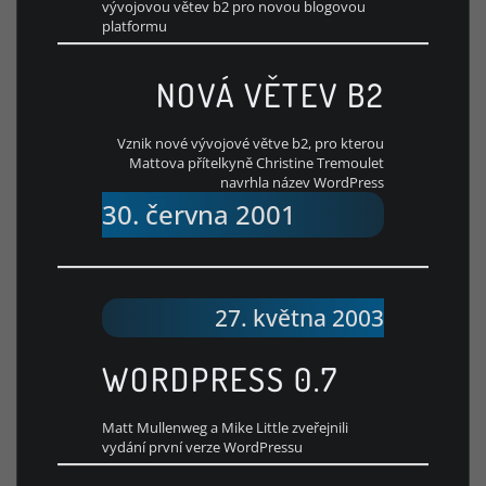
vývojovou větev b2 pro novou blogovou
platformu
NOVÁ VĚTEV B2
Vznik nové vývojové větve b2, pro kterou
Mattova přítelkyně Christine Tremoulet
navrhla název WordPress
30. června 2001
27. května 2003
WORDPRESS 0.7
Matt Mullenweg a Mike Little zveřejnili
vydání první verze WordPressu