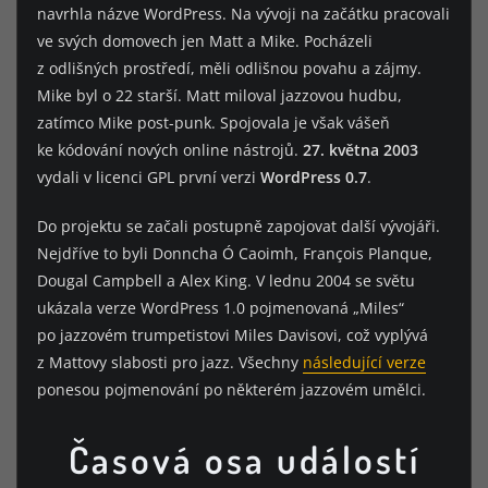
navrhla názve WordPress. Na vývoji na začátku pracovali
ve svých domovech jen Matt a Mike. Pocházeli
z odlišných prostředí, měli odlišnou povahu a zájmy.
Mike byl o 22 starší. Matt miloval jazzovou hudbu,
zatímco Mike post-punk. Spojovala je však vášeň
ke kódování nových online nástrojů.
27. května 2003
vydali v licenci GPL první verzi
WordPress 0.7
.
Do projektu se začali postupně zapojovat další vývojáři.
Nejdříve to byli Donncha Ó Caoimh, François Planque,
Dougal Campbell a Alex King. V lednu 2004 se světu
ukázala verze WordPress 1.0 pojmenovaná „Miles“
po jazzovém trumpetistovi Miles Davisovi, což vyplývá
z Mattovy slabosti pro jazz. Všechny
následující verze
ponesou pojmenování po některém jazzovém umělci.
Časová osa událostí