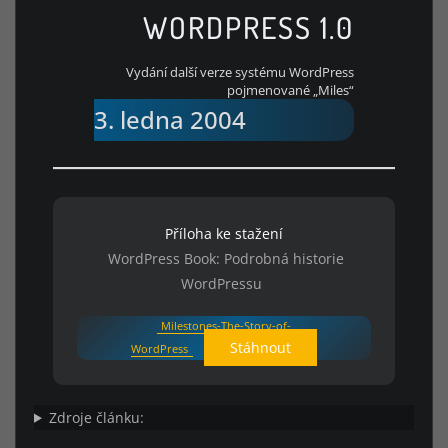
WORDPRESS 1.0
Vydání další verze systému WordPress
pojmenované „Miles“
3. ledna 2004
Příloha ke stažení
WordPress Book: Podrobná historie
WordPressu
Milestones-The-Story-of-
Stáhnout
WordPress
Zdroje článku: