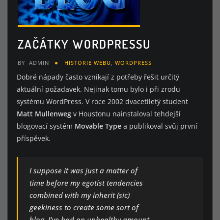
ZAČÁTKY WORDPRESSU
BY
ADMIN
HISTORIE WEBU
,
WORDPRESS
Dobré nápady často vznikají z potřeby řešit určitý
aktuální požadavek. Nejinak tomu bylo i při zrodu
systému WordPress. V roce 2002 dvacetiletý student
Matt Mullenweg
v Houstonu nainstaloval tehdejší
blogovací systém
Movable Type
a publikoval svůj první
příspěvek.
I suppose it was just a matter of
time before my egotist tendencies
combined with my inherit (sic)
geekiness to create some sort of
blog. I’ve had an unhealthy amount