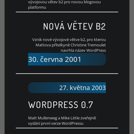
vývojovou větev b2 pro novou blogovou
platformu
NOVÁ VĚTEV B2
Vznik nové vývojové větve b2, pro kterou
Mattova přítelkyně Christine Tremoulet
navrhla název WordPress
30. června 2001
27. května 2003
WORDPRESS 0.7
Matt Mullenweg a Mike Little zveřejnili
vydání první verze WordPressu