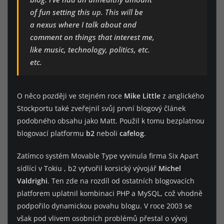
of fun setting this up. This will be
a nexus where I talk about and
comment on things that interest me,
like music, technology, politics, etc.
etc.
O něco později ve stejném roce
Mike Little
z anglického
Stockportu také zveřejnil svůj první blogový článek
podobného obsahu jako Matt. Použil k tomu bezplatnou
blogovací platformu
b2
neboli
cafelog
.
Zatímco systém Movable Type vyvinula firma Six Apart
sídlící v Tokiu , b2 vytvořil korsický vývojář
Michel
Valdrighi
. Ten zde na rozdíl od ostatních blogovacích
platforem uplatnil kombinaci PHP a MySQL, což vhodně
podpořilo dynamickou povahu blogu. V roce 2003 se
však pod vlivem osobních problémů přestal o vývoj