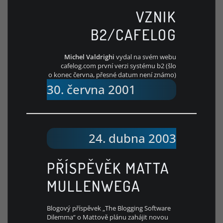
VZNIK
B2/CAFELOG
Michel Valdrighi
vydal na svém webu
cafelog.com první verzi systému b2 (šlo
o konec června, přesné datum není známo)
30. června 2001
24. dubna 2003
PŘÍSPĚVĚK MATTA
MULLENWEGA
Blogový příspěvek „The Blogging Software
Dilemma“ o Mattově plánu zahájit novou